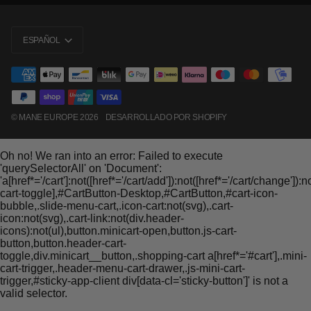
IDIOMA
ESPAÑOL
©
MANE EUROPE
2026
DESARROLLADO POR SHOPIFY